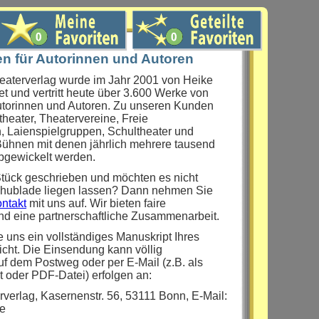
en für Autorinnen und Autoren
eaterverlag wurde im Jahr 2001 von Heike
 und vertritt heute über 3.600 Werke von
utorinnen und Autoren. Zu unseren Kunden
heater, Theatervereine, Freie
, Laienspielgruppen, Schultheater und
Bühnen mit denen jährlich mehrere tausend
bgewickelt werden.
Stück geschrieben und möchten es nicht
Schublade liegen lassen? Dann nehmen Sie
ntakt
mit uns auf. Wir bieten faire
d eine partnerschaftliche Zusammenarbeit.
e uns ein vollständiges Manuskript Ihres
cht. Die Einsendung kann völlig
uf dem Postweg oder per E-Mail (z.B. als
oder PDF-Datei) erfolgen an:
verlag, Kasernenstr. 56, 53111 Bonn, E-Mail:
e