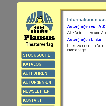
Informationen üb
Autor(inn)en von A-Z
Alle Autorinnen und Aut
Autor(inn)en-Links
Links zu unseren Autor
Homepage
STÜCKSUCHE
KATALOG
AUFFÜHREN
AUTOR(INN)EN
NEWSLETTER
KONTAKT