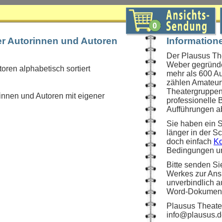
er Autorinnen und Autoren
Information
Der Plausus Th
Weber gegründet
oren alphabetisch sortiert
mehr als 600 A
zählen Amateurt
Theatergruppen
innen und Autoren mit eigener
professionelle 
Aufführungen a
Sie haben ein 
länger in der 
doch einfach
Ko
Bedingungen un
Bitte senden Si
Werkes zur Ansi
unverbindlich a
Word-Dokument 
Plausus Theater
info@plausus.d