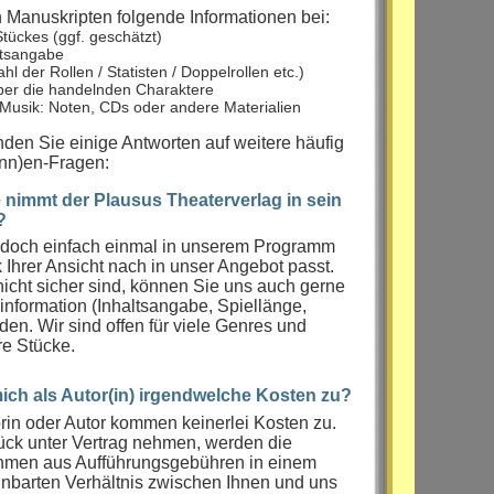
 Manuskripten folgende Informationen bei:
Stückes (ggf. geschätzt)
ltsangabe
l der Rollen / Statisten / Doppelrollen etc.)
über die handelnden Charaktere
 Musik: Noten, CDs oder andere Materialien
den Sie einige Antworten auf weitere häufig
(inn)en-Fragen:
nimmt der Plausus Theaterverlag in sein
?
 doch einfach einmal in unserem Programm
k Ihrer Ansicht nach in unser Angebot passt.
icht sicher sind, können Sie uns auch gerne
information (Inhaltsangabe, Spiellänge,
en. Wir sind offen für viele Genres und
re Stücke.
ch als Autor(in) irgendwelche Kosten zu?
orin oder Autor kommen keinerlei Kosten zu.
ück unter Vertrag nehmen, werden die
ahmen aus Aufführungsgebühren in einem
einbarten Verhältnis zwischen Ihnen und uns