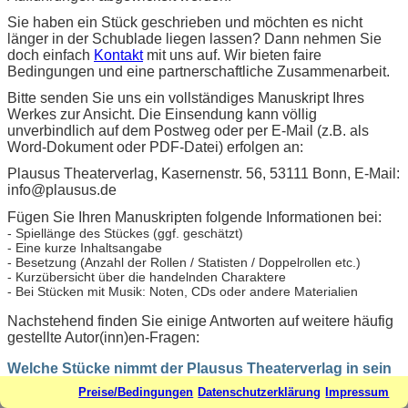
Sie haben ein Stück geschrieben und möchten es nicht
länger in der Schublade liegen lassen? Dann nehmen Sie
doch einfach
Kontakt
mit uns auf. Wir bieten faire
Bedingungen und eine partnerschaftliche Zusammenarbeit.
Bitte senden Sie uns ein vollständiges Manuskript Ihres
Werkes zur Ansicht. Die Einsendung kann völlig
unverbindlich auf dem Postweg oder per E-Mail (z.B. als
Word-Dokument oder PDF-Datei) erfolgen an:
Plausus Theaterverlag, Kasernenstr. 56, 53111 Bonn, E-Mail:
info@plausus.de
Fügen Sie Ihren Manuskripten folgende Informationen bei:
- Spiellänge des Stückes (ggf. geschätzt)
- Eine kurze Inhaltsangabe
- Besetzung (Anzahl der Rollen / Statisten / Doppelrollen etc.)
- Kurzübersicht über die handelnden Charaktere
- Bei Stücken mit Musik: Noten, CDs oder andere Materialien
Nachstehend finden Sie einige Antworten auf weitere häufig
gestellte Autor(inn)en-Fragen:
Welche Stücke nimmt der Plausus Theaterverlag in sein
Programm auf?
Preise/Bedingungen
Datenschutzerklärung
Impressum
Sehen Sie sich doch einfach einmal in unserem Programm