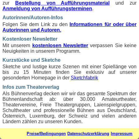
zur
Bestellung von Aufführungsmaterial
und zur
Anmeldung von Aufführungsterminen
.
Autorinnen/Autoren-Infos
Folgen Sie dem Link zu den
Informationen für oder über
Autorinnen und Autoren.
Kostenloser Newsletter
Mit unserem
kostenlosen Newsletter
verpassen Sie keine
Neuigkeiten in unserem Programm.
Kurzstücke und Sketche
Sketche und lustige kurze Szenen mit einer Spiellänge von
bis zu 15 Minuten finden Sie exklusiv auf unserer
gesonderten Homepage in der
Sketchfabrik
Infos zum Theaterverlag
Als Bühnenverlag decken wir wir das gesamte Spektrum der
Bühnenlandschaft ab: über 30.000 Amateurtheater,
Theatervereine, Freie Theatergruppen, Laienspielgruppen,
Schultheater und professionelle Bühnen aus Deutschland,
Österreich, Luxemburg, der Schweiz und vielen anderen
Ländern zählen zu unseren Kunden.
Unsere Programm umfasst Komödien, Schwänke,
Preise/Bedingungen
Datenschutzerklärung
Impressum
Lustspiele, Krimis, Krimikomödien, Weihnachtsstücke,